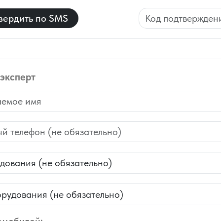
вердить по SMS
 эксперт
rName
ess
ования
рудования