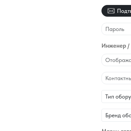
Подт
Инженер /
Contracto
PhoneBusin
Тип оборуд
Бренд обо