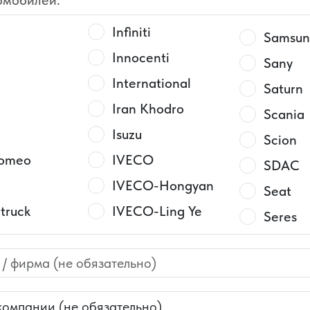
омобилей:
Infiniti
Samsun
Innocenti
Sany
International
Saturn
Iran Khodro
Scania
Isuzu
Scion
Romeo
IVECO
SDAC
IVECO-Hongyan
Seat
truck
IVECO-Ling Ye
Seres
K LEYLAND
IVECO-АМТ
Seres A
ame
JAC
Shacm
(Shaanx
Martin
Jaecoo
рудования