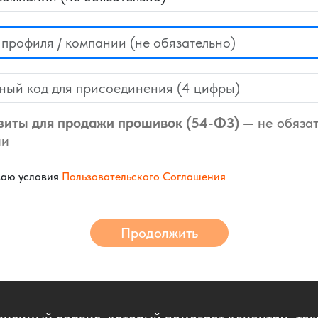
Silant
A
Jaguar
Sinotru
Jeep
Sinotr
Jetour
Sinotruk
Jetta
Sisu
JMC
зиты для продажи прошивок (54-ФЗ) —
не обяза
Skoda
Junfeng
ии
Smart
Kaiyi
аю условия
Пользовательского Соглашения
Solaris
Kenworth
Sollers
 (North
KG Mobility
Продолжить
Soueas
Kia
e
Ssang 
Lada (ВАЗ)
y
Sterlin
Lamborghini
Steyr