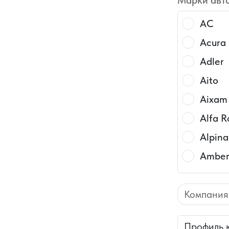
Марки авт
AC
Acura
Adler
Aito
Aixam
Alfa 
Alpina
Amber
ASHO
CompanyN
Asia
Aston 
Бренд обо