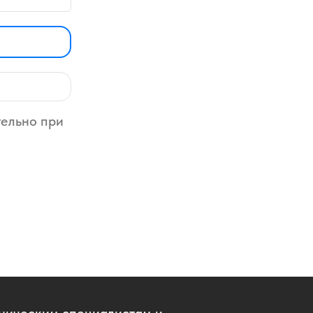
k Hania
uk Howo
 Sitrak
тельно при
t
Yong
g