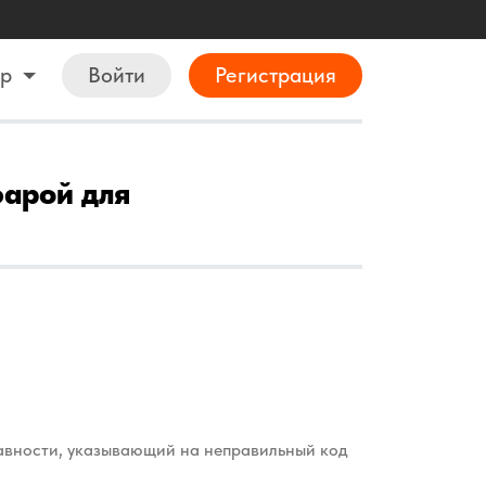
ор
Войти
Регистрация
фарой для
равности, указывающий на неправильный код