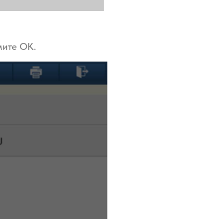
жмите OK.