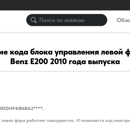
Обз
е кода блока управления левой 
Benz E200 2010 года выпуска
: WDDHF4JB6BA2****.
 левая фара работает некорректно. И появляется код неисп