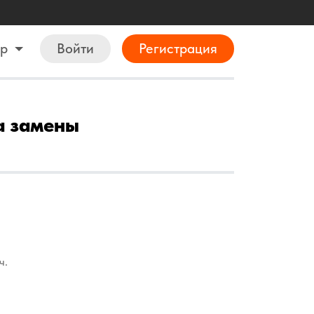
ор
Войти
Регистрация
ра замены
ч.