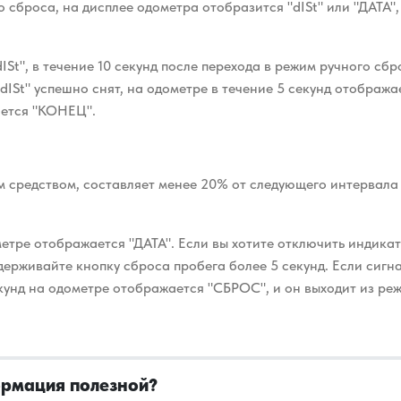
о сброса, на дисплее одометра отобразится "dISt"
или "ДАТА"
ISt", в течение 10 секунд после перехода в
режим ручного сбр
"dISt" успешно снят, на одометре в течение 5 секунд отобра
ается "КОНЕЦ".
м средством, составляет менее 20% от следующего интервал
метре отображается "ДАТА". Если вы хотите отключить
индикато
удерживайте
кнопку сброса пробега более 5 секунд. Если сиг
екунд на одометре отображается "СБРОС",
и он выходит из ре
ормация полезной?