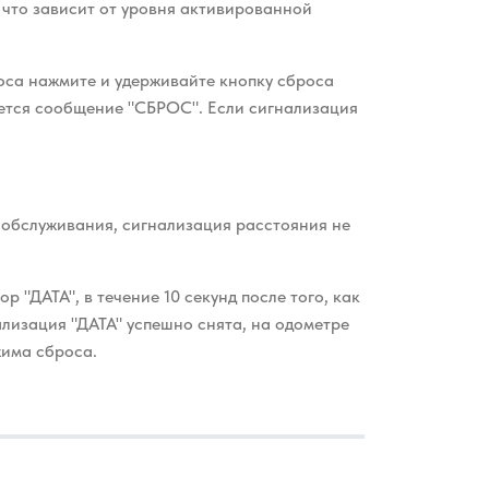
, что зависит от уровня активированной
оса нажмите и удерживайте кнопку сброса
жается сообщение "СБРОС". Если
сигнализация
а обслуживания,
сигнализация расстояния не
р "ДАТА", в течение 10 секунд после того, как
нализация "ДАТА" успешно
снята, на одометре
жима сброса.