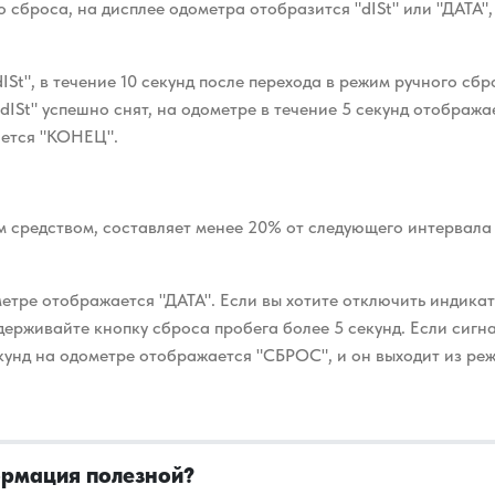
о сброса, на дисплее одометра отобразится "dISt" или "ДАТА"
dISt", в течение 10 секунд после перехода в режим ручного с
 "dISt" успешно снят, на одометре в течение 5 секунд отобра
ается "КОНЕЦ".
м средством, составляет менее 20% от следующего интервала
тре отображается "ДАТА". Если вы хотите отключить индикатор
держивайте кнопку сброса пробега более 5 секунд. Если сигн
кунд на одометре отображается "СБРОС", и он выходит из ре
ормация полезной?