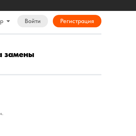
ор
Войти
Регистрация
ра замены
ч.