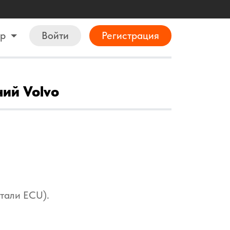
ор
Войти
Регистрация
ий Volvo
тали ECU).