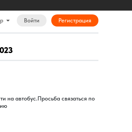
ор
Войти
Регистрация
2023
и на автобус.Просьба связаться по
фию