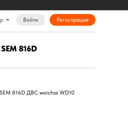
ор
Войти
Регистрация
 SEM 816D
 SEM 816D ДВС weichai WD10